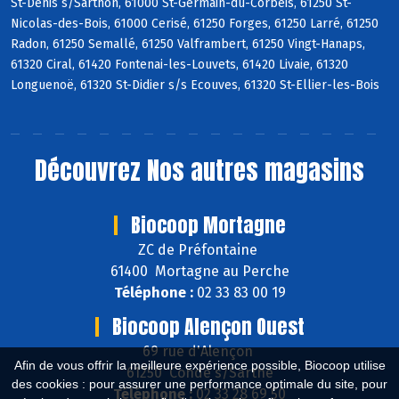
St-Denis s/Sarthon, 61000 St-Germain-du-Corbéis, 61250 St-
Nicolas-des-Bois, 61000 Cerisé, 61250 Forges, 61250 Larré, 61250
Radon, 61250 Semallé, 61250 Valframbert, 61250 Vingt-Hanaps,
61320 Ciral, 61420 Fontenai-les-Louvets, 61420 Livaie, 61320
Longuenoë, 61320 St-Didier s/s Ecouves, 61320 St-Ellier-les-Bois
Découvrez
Nos autres magasins
Biocoop Mortagne
ZC de Préfontaine
61400 Mortagne au Perche
Téléphone :
02 33 83 00 19
Biocoop Alençon Ouest
69 rue d'Alençon
Afin de vous offrir la meilleure expérience possible, Biocoop utilise
61250 Condé s/Sarthe
des cookies : pour assurer une performance optimale du site, pour
Téléphone :
02 33 28 69 50