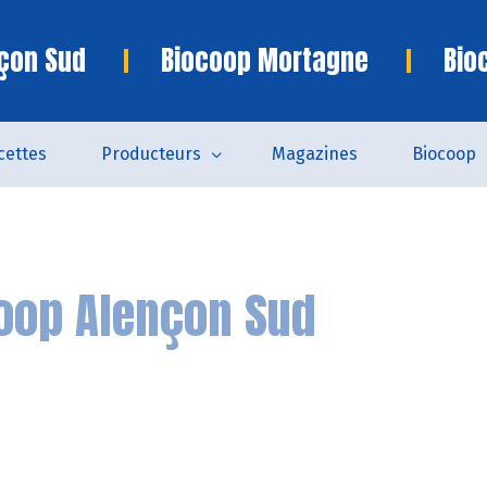
çon Sud
Biocoop Mortagne
Bio
cettes
Producteurs
Magazines
Biocoop
oop Alençon Sud