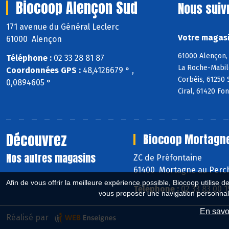
Biocoop Alençon Sud
Nous suiv
171 avenue du Général Leclerc
Votre magasi
61000 Alençon
61000 Alençon, 
Téléphone :
02 33 28 81 87
La Roche-Mabile
Coordonnées GPS :
48,4126679 ° ,
Corbéis, 61250 
0,0894605 °
Ciral, 61420 Fo
Découvrez
Biocoop Mortagn
Nos autres magasins
ZC de Préfontaine
61400 Mortagne au Perc
Afin de vous offrir la meilleure expérience possible, Biocoop utilise d
Téléphone :
02 33 83 00 1
vous proposer une navigation personnal
En savoi
Réalisé par