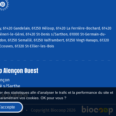
y, 61420 Gandelain, 61250 Héloup, 61420 La Ferrière-Bochard, 61420
Céneri-le-Gérei, 61420 St-Denis s/Sarthon, 61000 St-Germain-du-
adon, 61250 Semallé, 61250 Valframbert, 61250 Vingt-Hanaps, 61320
Ecouves, 61320 St-Ellier-les-Bois
p Alençon Ouest
lençon
é s/Sarthe
 des statistiques afin d'analyser le trafic et la performance du site et
:
02 33 28 69 50
paramétrant vos cookies. OK pour vous ?
'accepte
seau Biocoop
Copyright Biocoop 2026