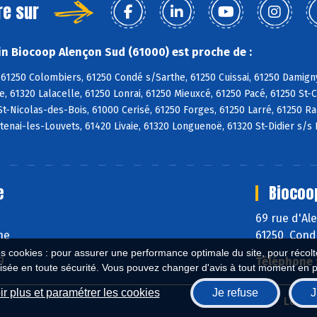
re sur
n Biocoop Alençon Sud (61000) est proche de :
61250 Colombiers, 61250 Condé s/Sarthe, 61250 Cuissai, 61250 Damign
, 61320 Lalacelle, 61250 Lonrai, 61250 Mieuxcé, 61250 Pacé, 61250 St-
St-Nicolas-des-Bois, 61000 Cerisé, 61250 Forges, 61250 Larré, 61250 R
ntenai-les-Louvets, 61420 Livaie, 61320 Longuenoë, 61320 St-Didier s/s 
e
Biocoo
69 rue d'A
he
61250 Cond
es cookies : pour assurer une performance optimale du site, pour récolter
9
Téléphone 
isée en toute sécurité. Vous pouvez changer d'avis à tout moment en 
r plus et paramétrer les cookies
Je refuse
J
Biocoop.fr
Le ré