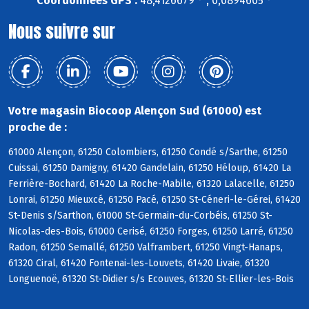
Coordonnées GPS :
48,4126679 ° , 0,0894605 °
Nous suivre sur
Votre magasin Biocoop Alençon Sud (61000) est
proche de :
61000 Alençon, 61250 Colombiers, 61250 Condé s/Sarthe, 61250
Cuissai, 61250 Damigny, 61420 Gandelain, 61250 Héloup, 61420 La
Ferrière-Bochard, 61420 La Roche-Mabile, 61320 Lalacelle, 61250
Lonrai, 61250 Mieuxcé, 61250 Pacé, 61250 St-Céneri-le-Gérei, 61420
St-Denis s/Sarthon, 61000 St-Germain-du-Corbéis, 61250 St-
Nicolas-des-Bois, 61000 Cerisé, 61250 Forges, 61250 Larré, 61250
Radon, 61250 Semallé, 61250 Valframbert, 61250 Vingt-Hanaps,
61320 Ciral, 61420 Fontenai-les-Louvets, 61420 Livaie, 61320
Longuenoë, 61320 St-Didier s/s Ecouves, 61320 St-Ellier-les-Bois