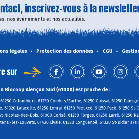
tact, inscrivez-vous à la newsletter
fres, nos événements et nos actualités.
ons légales
Protection des données
CGU
Gestio
re sur
n Biocoop Alençon Sud (61000) est proche de :
61250 Colombiers, 61250 Condé s/Sarthe, 61250 Cuissai, 61250 Damign
, 61320 Lalacelle, 61250 Lonrai, 61250 Mieuxcé, 61250 Pacé, 61250 St-
St-Nicolas-des-Bois, 61000 Cerisé, 61250 Forges, 61250 Larré, 61250 R
ntenai-les-Louvets, 61420 Livaie, 61320 Longuenoë, 61320 St-Didier s/s 