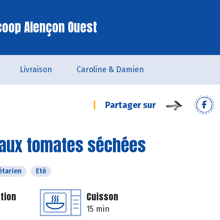
coop Alençon Ouest
Livraison
Caroline & Damien
Partager sur
ps aux tomates séchées
étarien
Eté
tion
Cuisson
15 min