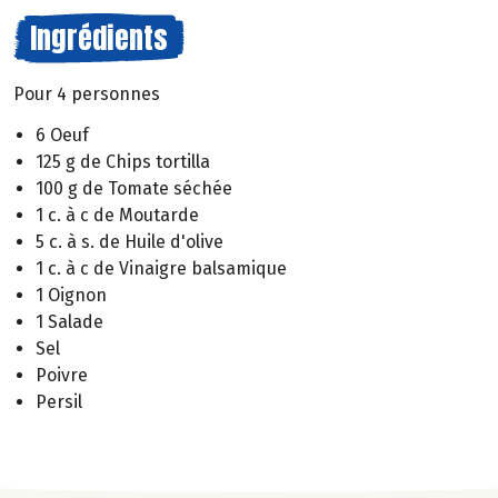
Ingrédients
Pour 4 personnes
6 Oeuf
125 g de Chips tortilla
100 g de Tomate séchée
1 c. à c de Moutarde
5 c. à s. de Huile d'olive
1 c. à c de Vinaigre balsamique
1 Oignon
1 Salade
Sel
Poivre
Persil