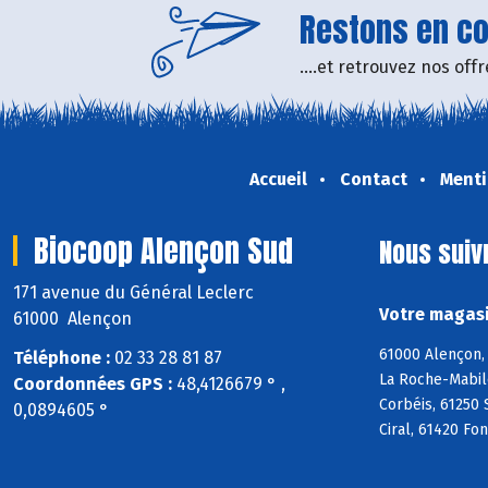
Restons en con
....et retrouvez nos of
Accueil
Contact
Menti
Biocoop Alençon Sud
Nous suiv
171 avenue du Général Leclerc
Votre magasi
61000 Alençon
61000 Alençon, 
Téléphone :
02 33 28 81 87
La Roche-Mabile
Coordonnées GPS :
48,4126679 ° ,
Corbéis, 61250 
0,0894605 °
Ciral, 61420 Fo