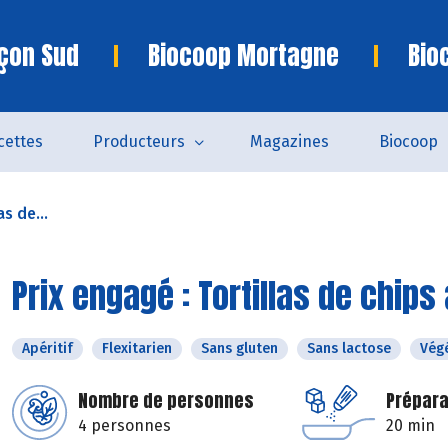
çon Sud
Biocoop Mortagne
Bio
cettes
Producteurs
Magazines
Biocoop
as de...
Prix engagé : Tortillas de chi
Apéritif
Flexitarien
Sans gluten
Sans lactose
Vég
Nombre de personnes
Prépara
4 personnes
20 min