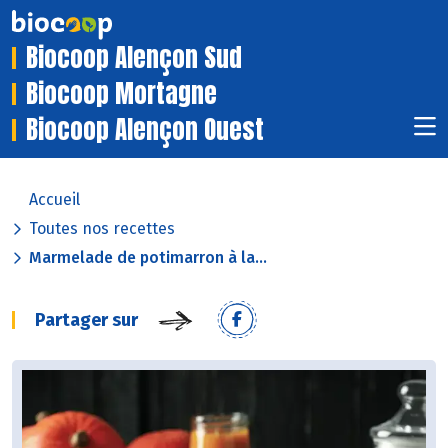
Biocoop Alençon Sud
Biocoop Mortagne
Biocoop Alençon Ouest
Accueil
Toutes nos recettes
Marmelade de potimarron à la...
Partager sur