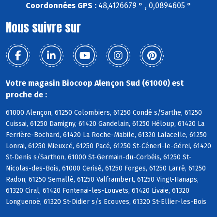
Coordonnées GPS :
48,4126679 ° , 0,0894605 °
Nous suivre sur
Votre magasin Biocoop Alençon Sud (61000) est
proche de :
61000 Alençon, 61250 Colombiers, 61250 Condé s/Sarthe, 61250
Cuissai, 61250 Damigny, 61420 Gandelain, 61250 Héloup, 61420 La
Ferrière-Bochard, 61420 La Roche-Mabile, 61320 Lalacelle, 61250
Lonrai, 61250 Mieuxcé, 61250 Pacé, 61250 St-Céneri-le-Gérei, 61420
St-Denis s/Sarthon, 61000 St-Germain-du-Corbéis, 61250 St-
Nicolas-des-Bois, 61000 Cerisé, 61250 Forges, 61250 Larré, 61250
Radon, 61250 Semallé, 61250 Valframbert, 61250 Vingt-Hanaps,
61320 Ciral, 61420 Fontenai-les-Louvets, 61420 Livaie, 61320
Longuenoë, 61320 St-Didier s/s Ecouves, 61320 St-Ellier-les-Bois