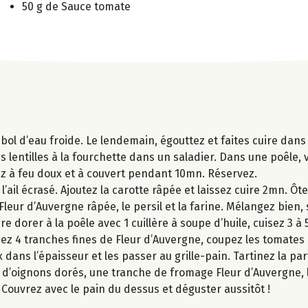
50 g de Sauce tomate
un bol d’eau froide. Le lendemain, égouttez et faites cuire dan
s lentilles à la fourchette dans un saladier. Dans une poêle, v
sez à feu doux et à couvert pendant 10mn. Réservez.
’ail écrasé. Ajoutez la carotte râpée et laissez cuire 2mn. Ôte
leur d’Auvergne râpée, le persil et la farine. Mélangez bien, 
re dorer à la poêle avec 1 cuillère à soupe d’huile, cuisez 3 
pez 4 tranches fines de Fleur d’Auvergne, coupez les tomates 
x dans l’épaisseur et les passer au grille-pain. Tartinez la p
 d’oignons dorés, une tranche de fromage Fleur d’Auvergne, la
 Couvrez avec le pain du dessus et déguster aussitôt !