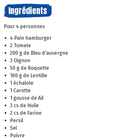
Ingrédients
Pour 4 personnes
4 Pain hamburger
2 Tomate
200 g de Bleu d'auvergne
3 Oignon
50 g de Roquette
160 g de Lentille
1 échalote
1 Carotte
1 gousse de Ail
3 cs de Huile
2 cs de Farine
Persil
Sel
Poivre