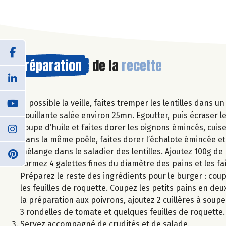
Préparation
de la
recette
Si possible la veille, faites tremper les lentilles dans 
bouillante salée environ 25mn. Egoutter, puis écraser le
soupe d’huile et faites dorer les oignons émincés, cui
Dans la même poêle, faites dorer l’échalote émincée et l
mélange dans le saladier des lentilles. Ajoutez 100g de F
Formez 4 galettes fines du diamètre des pains et les fai
Préparez le reste des ingrédients pour le burger : cou
les feuilles de roquette. Coupez les petits pains en deu
la préparation aux poivrons, ajoutez 2 cuillères à soupe
3 rondelles de tomate et quelques feuilles de roquette.
Servez accompagné de crudités et de salade.