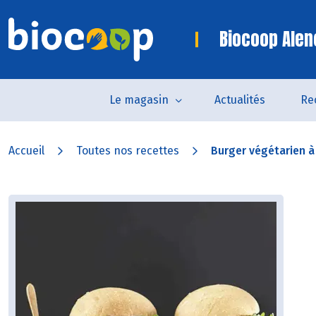
Biocoop Alen
Le magasin
Actualités
Re
Accueil
Toutes nos recettes
Burger végétarien à l