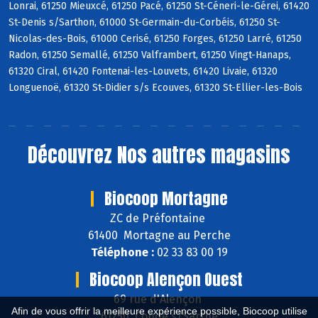
Lonrai, 61250 Mieuxcé, 61250 Pacé, 61250 St-Céneri-le-Gérei, 61420
St-Denis s/Sarthon, 61000 St-Germain-du-Corbéis, 61250 St-
Nicolas-des-Bois, 61000 Cerisé, 61250 Forges, 61250 Larré, 61250
Radon, 61250 Semallé, 61250 Valframbert, 61250 Vingt-Hanaps,
61320 Ciral, 61420 Fontenai-les-Louvets, 61420 Livaie, 61320
Longuenoë, 61320 St-Didier s/s Ecouves, 61320 St-Ellier-les-Bois
Découvrez
Nos autres magasins
Biocoop Mortagne
ZC de Préfontaine
61400 Mortagne au Perche
Téléphone :
02 33 83 00 19
Biocoop Alençon Ouest
69 rue d'Alençon
Afin de vous offrir la meilleure expérience possible, Biocoop utilise
61250 Condé s/Sarthe