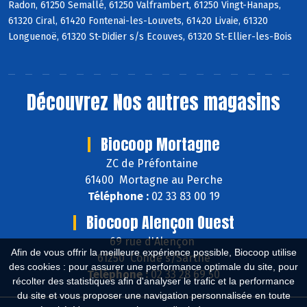
Radon, 61250 Semallé, 61250 Valframbert, 61250 Vingt-Hanaps,
61320 Ciral, 61420 Fontenai-les-Louvets, 61420 Livaie, 61320
Longuenoë, 61320 St-Didier s/s Ecouves, 61320 St-Ellier-les-Bois
Découvrez
Nos autres magasins
Biocoop Mortagne
ZC de Préfontaine
61400 Mortagne au Perche
Téléphone :
02 33 83 00 19
Biocoop Alençon Ouest
69 rue d'Alençon
Afin de vous offrir la meilleure expérience possible, Biocoop utilise
61250 Condé s/Sarthe
des cookies : pour assurer une performance optimale du site, pour
Téléphone :
02 33 28 69 50
récolter des statistiques afin d'analyser le trafic et la performance
du site et vous proposer une navigation personnalisée en toute