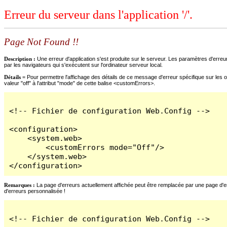
Erreur du serveur dans l'application '/'.
Page Not Found !!
Description :
Une erreur d'application s'est produite sur le serveur. Les paramètres d'erreur
par les navigateurs qui s'exécutent sur l'ordinateur serveur local.
Détails =
Pour permettre l'affichage des détails de ce message d'erreur spécifique sur les o
valeur "off" à l'attribut "mode" de cette balise <customErrors>.
<!-- Fichier de configuration Web.Config -->

<configuration>

    <system.web>

        <customErrors mode="Off"/>

    </system.web>

</configuration>
Remarques :
La page d'erreurs actuellement affichée peut être remplacée par une page d'erre
d'erreurs personnalisée !
<!-- Fichier de configuration Web.Config -->
