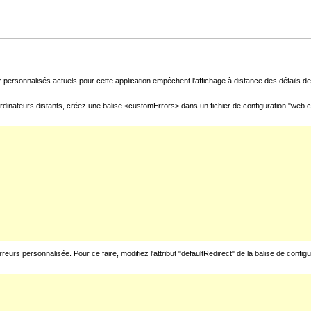
 personnalisés actuels pour cette application empêchent l'affichage à distance des détails de 
rdinateurs distants, créez une balise <customErrors> dans un fichier de configuration "web.con
urs personnalisée. Pour ce faire, modifiez l'attribut "defaultRedirect" de la balise de config