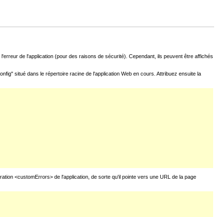
l'erreur de l'application (pour des raisons de sécurité). Cependant, ils peuvent être affichés
fig" situé dans le répertoire racine de l'application Web en cours. Attribuez ensuite la
uration <customErrors> de l'application, de sorte qu'il pointe vers une URL de la page