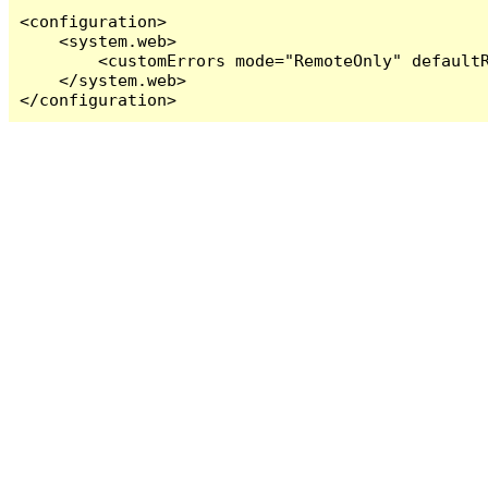
<configuration>

    <system.web>

        <customErrors mode="RemoteOnly" defaultR
    </system.web>

</configuration>