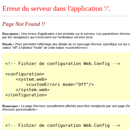
Erreur du serveur dans l'application '/'.
Page Not Found !!
Description :
Une erreur d'application s'est produite sur le serveur. Les paramètres d'erreur
par les navigateurs qui s'exécutent sur l'ordinateur serveur local.
Détails =
Pour permettre l'affichage des détails de ce message d'erreur spécifique sur les o
valeur "off" à l'attribut "mode" de cette balise <customErrors>.
<!-- Fichier de configuration Web.Config -->

<configuration>

    <system.web>

        <customErrors mode="Off"/>

    </system.web>

</configuration>
Remarques :
La page d'erreurs actuellement affichée peut être remplacée par une page d'erre
d'erreurs personnalisée !
<!-- Fichier de configuration Web.Config -->
