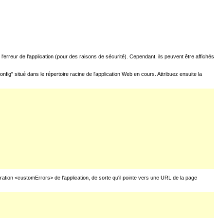
l'erreur de l'application (pour des raisons de sécurité). Cependant, ils peuvent être affichés
fig" situé dans le répertoire racine de l'application Web en cours. Attribuez ensuite la
uration <customErrors> de l'application, de sorte qu'il pointe vers une URL de la page