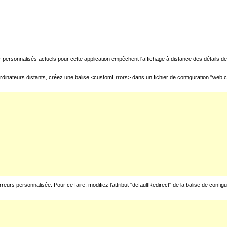
 personnalisés actuels pour cette application empêchent l'affichage à distance des détails de 
rdinateurs distants, créez une balise <customErrors> dans un fichier de configuration "web.con
urs personnalisée. Pour ce faire, modifiez l'attribut "defaultRedirect" de la balise de config