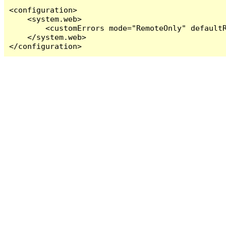
<configuration>

    <system.web>

        <customErrors mode="RemoteOnly" defaultR
    </system.web>

</configuration>