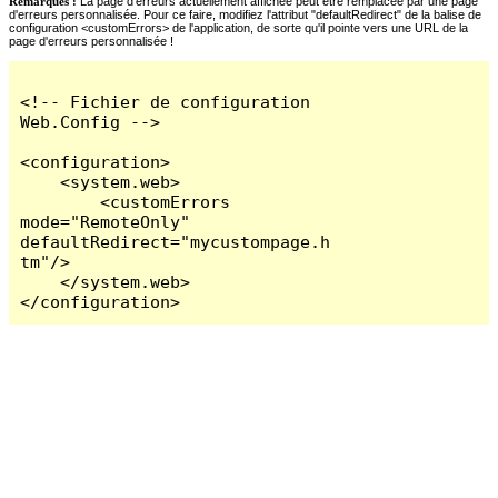
Remarques :
La page d'erreurs actuellement affichée peut être remplacée par une page
d'erreurs personnalisée. Pour ce faire, modifiez l'attribut "defaultRedirect" de la balise de
configuration <customErrors> de l'application, de sorte qu'il pointe vers une URL de la
page d'erreurs personnalisée !
<!-- Fichier de configuration 
Web.Config -->

<configuration>

    <system.web>

        <customErrors 
mode="RemoteOnly" 
defaultRedirect="mycustompage.h
tm"/>

    </system.web>

</configuration>