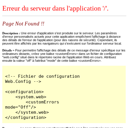
Erreur du serveur dans l'application '/'.
Page Not Found !!
Description :
Une erreur d'application s'est produite sur le serveur. Les paramètres
d'erreur personnalisés actuels pour cette application empêchent l'affichage à distance
des détails de l'erreur de l'application (pour des raisons de sécurité). Cependant, ils
peuvent être affichés par les navigateurs qui s'exécutent sur l'ordinateur serveur local.
Détails =
Pour permettre l'affichage des détails de ce message d'erreur spécifique sur les
ordinateurs distants, créez une balise <customErrors> dans un fichier de configuration
"web.config" situé dans le répertoire racine de l'application Web en cours. Attribuez
ensuite la valeur "off" à l'attribut "mode" de cette balise <customErrors>.
<!-- Fichier de configuration 
Web.Config -->

<configuration>

    <system.web>

        <customErrors 
mode="Off"/>

    </system.web>

</configuration>