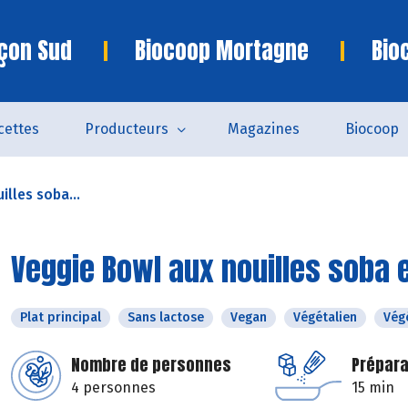
çon Sud
Biocoop Mortagne
Bio
cettes
Producteurs
Magazines
Biocoop
lles soba...
Veggie Bowl aux nouilles soba 
Plat principal
Sans lactose
Vegan
Végétalien
Vég
Nombre de personnes
Prépara
4 personnes
15 min