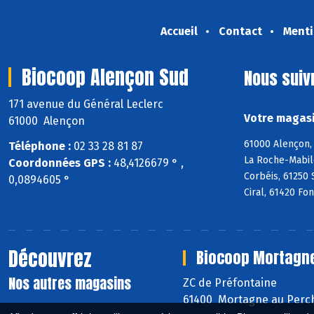
Accueil
Contact
Menti
Biocoop Alençon Sud
Nous suiv
171 avenue du Général Leclerc
Votre magasi
61000 Alençon
61000 Alençon, 
Téléphone :
02 33 28 81 87
La Roche-Mabile
Coordonnées GPS :
48,4126679 ° ,
Corbéis, 61250 
0,0894605 °
Ciral, 61420 Fo
Découvrez
Biocoop Mortagn
Nos autres magasins
ZC de Préfontaine
61400 Mortagne au Perc