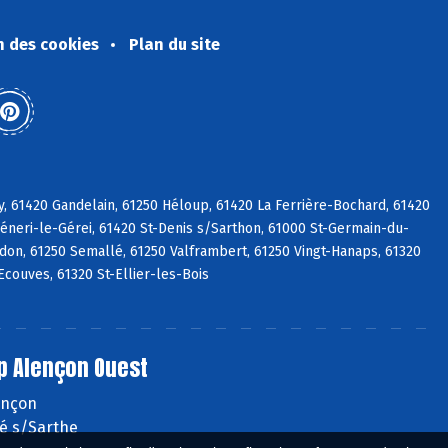
n des cookies
Plan du site
y, 61420 Gandelain, 61250 Héloup, 61420 La Ferrière-Bochard, 61420
Céneri-le-Gérei, 61420 St-Denis s/Sarthon, 61000 St-Germain-du-
adon, 61250 Semallé, 61250 Valframbert, 61250 Vingt-Hanaps, 61320
Ecouves, 61320 St-Ellier-les-Bois
p Alençon Ouest
lençon
é s/Sarthe