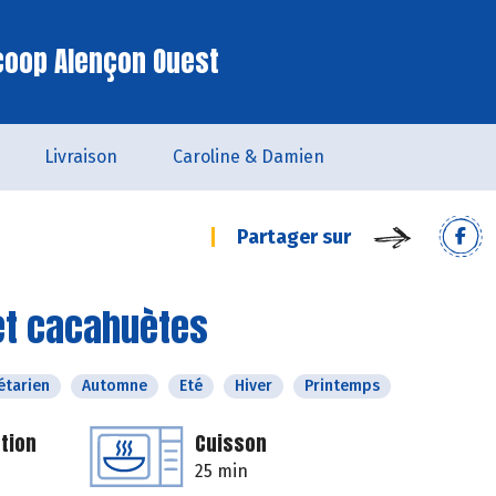
coop Alençon Ouest
Livraison
Caroline & Damien
Partager sur
et cacahuètes
étarien
Automne
Eté
Hiver
Printemps
tion
Cuisson
25 min