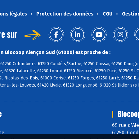
ons légales
Protection des données
CGU
Gestio
re sur
n Biocoop Alençon Sud (61000) est proche de :
61250 Colombiers, 61250 Condé s/Sarthe, 61250 Cuissai, 61250 Damign
, 61320 Lalacelle, 61250 Lonrai, 61250 Mieuxcé, 61250 Pacé, 61250 St-
St-Nicolas-des-Bois, 61000 Cerisé, 61250 Forges, 61250 Larré, 61250 R
ntenai-les-Louvets, 61420 Livaie, 61320 Longuenoë, 61320 St-Didier s/s 
e
Biocoo
69 rue d'A
he
61250 Cond