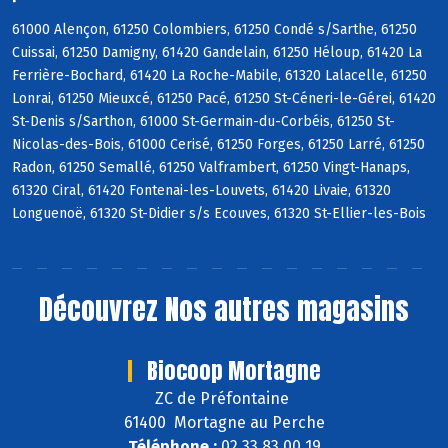
61000 Alençon, 61250 Colombiers, 61250 Condé s/Sarthe, 61250
Cuissai, 61250 Damigny, 61420 Gandelain, 61250 Héloup, 61420 La
Ferrière-Bochard, 61420 La Roche-Mabile, 61320 Lalacelle, 61250
Lonrai, 61250 Mieuxcé, 61250 Pacé, 61250 St-Céneri-le-Gérei, 61420
St-Denis s/Sarthon, 61000 St-Germain-du-Corbéis, 61250 St-
Nicolas-des-Bois, 61000 Cerisé, 61250 Forges, 61250 Larré, 61250
Radon, 61250 Semallé, 61250 Valframbert, 61250 Vingt-Hanaps,
61320 Ciral, 61420 Fontenai-les-Louvets, 61420 Livaie, 61320
Longuenoë, 61320 St-Didier s/s Ecouves, 61320 St-Ellier-les-Bois
Découvrez
Nos autres magasins
Biocoop Mortagne
ZC de Préfontaine
61400 Mortagne au Perche
Téléphone :
02 33 83 00 19