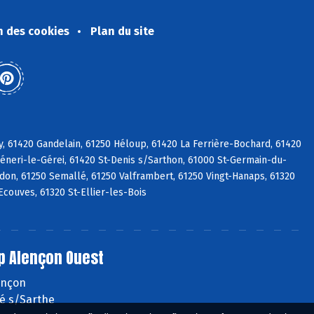
n des cookies
Plan du site
y, 61420 Gandelain, 61250 Héloup, 61420 La Ferrière-Bochard, 61420
Céneri-le-Gérei, 61420 St-Denis s/Sarthon, 61000 St-Germain-du-
adon, 61250 Semallé, 61250 Valframbert, 61250 Vingt-Hanaps, 61320
Ecouves, 61320 St-Ellier-les-Bois
p Alençon Ouest
lençon
é s/Sarthe