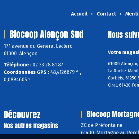
Accueil
Contact
Menti
Biocoop Alençon Sud
Nous suiv
171 avenue du Général Leclerc
Votre magasi
61000 Alençon
61000 Alençon, 
Téléphone :
02 33 28 81 87
La Roche-Mabile
Coordonnées GPS :
48,4126679 ° ,
Corbéis, 61250 
0,0894605 °
Ciral, 61420 Fo
Découvrez
Biocoop Mortagn
Nos autres magasins
ZC de Préfontaine
61400 Mortagne au Perc