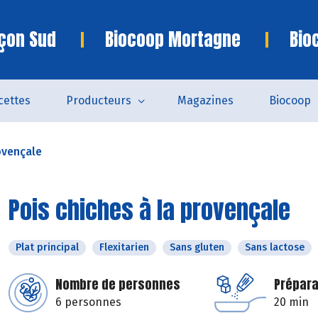
çon Sud
Biocoop Mortagne
Bio
cettes
Producteurs
Magazines
Biocoop
ovençale
Pois chiches à la provençale
Plat principal
Flexitarien
Sans gluten
Sans lactose
Nombre de personnes
Prépara
6 personnes
20 min