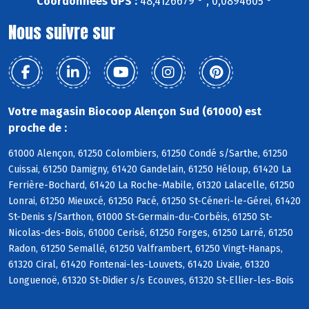
Coordonnées GPS :
48,4126679 ° , 0,0894605 °
Nous suivre sur
Votre magasin Biocoop Alençon Sud (61000) est
proche de :
61000 Alençon, 61250 Colombiers, 61250 Condé s/Sarthe, 61250
Cuissai, 61250 Damigny, 61420 Gandelain, 61250 Héloup, 61420 La
Ferrière-Bochard, 61420 La Roche-Mabile, 61320 Lalacelle, 61250
Lonrai, 61250 Mieuxcé, 61250 Pacé, 61250 St-Céneri-le-Gérei, 61420
St-Denis s/Sarthon, 61000 St-Germain-du-Corbéis, 61250 St-
Nicolas-des-Bois, 61000 Cerisé, 61250 Forges, 61250 Larré, 61250
Radon, 61250 Semallé, 61250 Valframbert, 61250 Vingt-Hanaps,
61320 Ciral, 61420 Fontenai-les-Louvets, 61420 Livaie, 61320
Longuenoë, 61320 St-Didier s/s Ecouves, 61320 St-Ellier-les-Bois