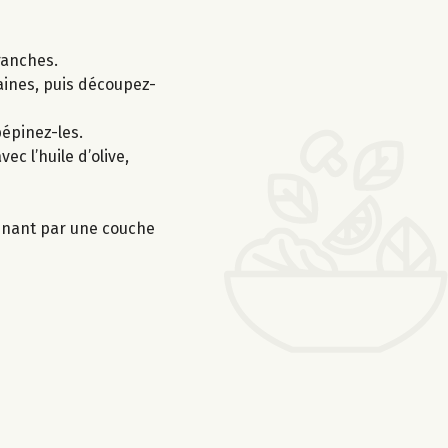
ranches.
raines, puis découpez-
épinez-les.
c l’huile d’olive,
rminant par une couche