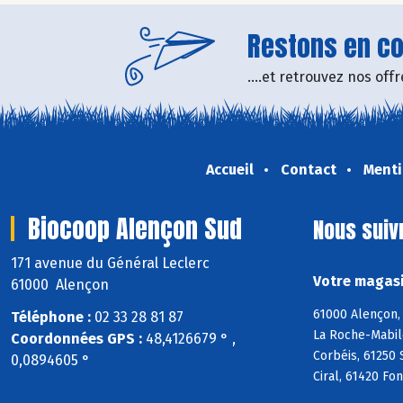
Restons en con
....et retrouvez nos of
Accueil
Contact
Menti
Biocoop Alençon Sud
Nous suiv
171 avenue du Général Leclerc
Votre magasi
61000 Alençon
61000 Alençon, 
Téléphone :
02 33 28 81 87
La Roche-Mabile
Coordonnées GPS :
48,4126679 ° ,
Corbéis, 61250 
0,0894605 °
Ciral, 61420 Fo