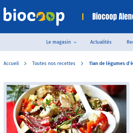
Biocoop Alen
Le magasin
Actualités
Re
Accueil
Toutes nos recettes
Tian de légumes d’