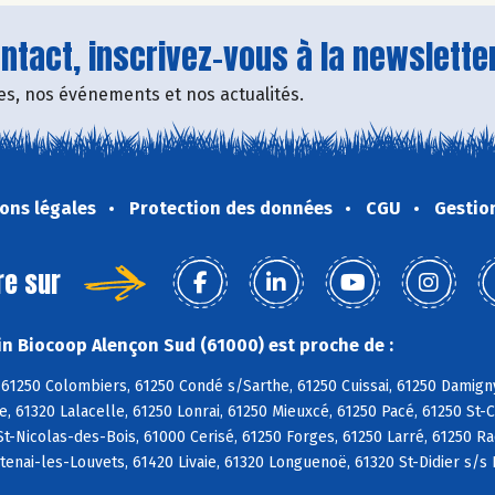
tact, inscrivez-vous à la newsletter
fres, nos événements et nos actualités.
ons légales
Protection des données
CGU
Gestio
re sur
n Biocoop Alençon Sud (61000) est proche de :
61250 Colombiers, 61250 Condé s/Sarthe, 61250 Cuissai, 61250 Damign
, 61320 Lalacelle, 61250 Lonrai, 61250 Mieuxcé, 61250 Pacé, 61250 St-
St-Nicolas-des-Bois, 61000 Cerisé, 61250 Forges, 61250 Larré, 61250 R
ntenai-les-Louvets, 61420 Livaie, 61320 Longuenoë, 61320 St-Didier s/s 