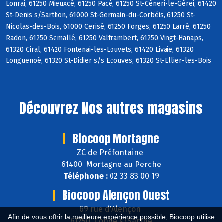
Lonrai, 61250 Mieuxcé, 61250 Pacé, 61250 St-Céneri-le-Gérei, 61420
St-Denis s/Sarthon, 61000 St-Germain-du-Corbéis, 61250 St-
Nicolas-des-Bois, 61000 Cerisé, 61250 Forges, 61250 Larré, 61250
Radon, 61250 Semallé, 61250 Valframbert, 61250 Vingt-Hanaps,
61320 Ciral, 61420 Fontenai-les-Louvets, 61420 Livaie, 61320
Longuenoë, 61320 St-Didier s/s Ecouves, 61320 St-Ellier-les-Bois
Découvrez
Nos autres magasins
Biocoop Mortagne
ZC de Préfontaine
61400 Mortagne au Perche
Téléphone :
02 33 83 00 19
Biocoop Alençon Ouest
69 rue d'Alençon
Afin de vous offrir la meilleure expérience possible, Biocoop utilise
61250 Condé s/Sarthe