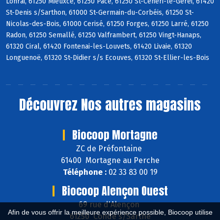
Lonrai, 61250 Mieuxcé, 61250 Pacé, 61250 St-Céneri-le-Gérei, 61420
St-Denis s/Sarthon, 61000 St-Germain-du-Corbéis, 61250 St-
Nicolas-des-Bois, 61000 Cerisé, 61250 Forges, 61250 Larré, 61250
Radon, 61250 Semallé, 61250 Valframbert, 61250 Vingt-Hanaps,
61320 Ciral, 61420 Fontenai-les-Louvets, 61420 Livaie, 61320
Longuenoë, 61320 St-Didier s/s Ecouves, 61320 St-Ellier-les-Bois
Découvrez
Nos autres magasins
Biocoop Mortagne
ZC de Préfontaine
61400 Mortagne au Perche
Téléphone :
02 33 83 00 19
Biocoop Alençon Ouest
69 rue d'Alençon
Afin de vous offrir la meilleure expérience possible, Biocoop utilise
61250 Condé s/Sarthe