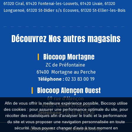
61320 Ciral, 61420 Fontenai-les-Louvets, 61420 Livaie, 61320
Longuenoë, 61320 St-Didier s/s Ecouves, 61320 St-Ellier-les-Bois
Découvrez
Nos autres magasins
Biocoop Mortagne
ZC de Préfontaine
61400 Mortagne au Perche
Téléphone :
02 33 83 00 19
Biocoop Alençon Ouest
69 rue d'Alençon
Afin de vous offrir la meilleure expérience possible, Biocoop utilise
61250 Condé s/Sarthe
des cookies : pour assurer une performance optimale du site, pour
Téléphone :
02 33 28 69 50
récolter des statistiques afin d'analyser le trafic et la performance
du site et vous proposer une navigation personnalisée en toute
sécurité. Vous pouvez changer d'avis à tout moment en
Biocoop.fr
Le réseau Biocoop