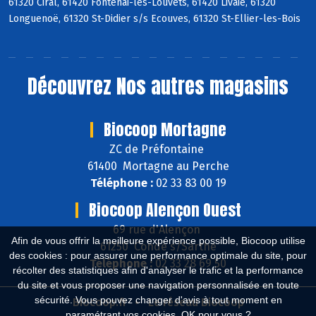
61320 Ciral, 61420 Fontenai-les-Louvets, 61420 Livaie, 61320
Longuenoë, 61320 St-Didier s/s Ecouves, 61320 St-Ellier-les-Bois
Découvrez
Nos autres magasins
Biocoop Mortagne
ZC de Préfontaine
61400 Mortagne au Perche
Téléphone :
02 33 83 00 19
Biocoop Alençon Ouest
69 rue d'Alençon
Afin de vous offrir la meilleure expérience possible, Biocoop utilise
61250 Condé s/Sarthe
des cookies : pour assurer une performance optimale du site, pour
Téléphone :
02 33 28 69 50
récolter des statistiques afin d'analyser le trafic et la performance
du site et vous proposer une navigation personnalisée en toute
sécurité. Vous pouvez changer d'avis à tout moment en
Biocoop.fr
Le réseau Biocoop
paramétrant vos cookies. OK pour vous ?