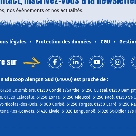
tact, inscrivez-vous à la newsletter
fres, nos événements et nos actualités.
ons légales
Protection des données
CGU
Gestio
re sur
n Biocoop Alençon Sud (61000) est proche de :
61250 Colombiers, 61250 Condé s/Sarthe, 61250 Cuissai, 61250 Damign
, 61320 Lalacelle, 61250 Lonrai, 61250 Mieuxcé, 61250 Pacé, 61250 St-
St-Nicolas-des-Bois, 61000 Cerisé, 61250 Forges, 61250 Larré, 61250 R
ntenai-les-Louvets, 61420 Livaie, 61320 Longuenoë, 61320 St-Didier s/s 