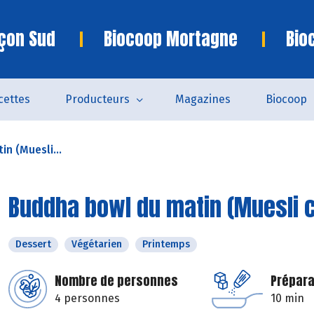
çon Sud
Biocoop Mortagne
Bio
cettes
Producteurs
Magazines
Biocoop
n (Muesli...
Buddha bowl du matin (Muesli 
Dessert
Végétarien
Printemps
Nombre de personnes
Prépara
4 personnes
10 min