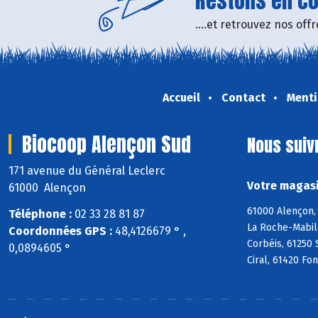
Restons en con
....et retrouvez nos of
Accueil
Contact
Menti
Biocoop Alençon Sud
Nous suiv
171 avenue du Général Leclerc
Votre magasi
61000 Alençon
61000 Alençon, 
Téléphone :
02 33 28 81 87
La Roche-Mabile
Coordonnées GPS :
48,4126679 ° ,
Corbéis, 61250 
0,0894605 °
Ciral, 61420 Fo