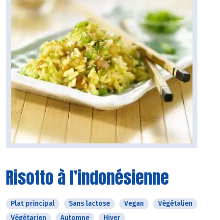
Risotto à l’indonésienne
Plat principal
Sans lactose
Vegan
Végétalien
Végétarien
Automne
Hiver