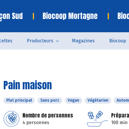
çon Sud
Biocoop Mortagne
Bio
cettes
Producteurs
Magazines
Biocoop
Pain maison
Plat principal
Sans porc
Vegan
Végétarien
Autom
Nombre de personnes
Prépara
4 personnes
100 min