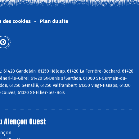
n des cookies
Plan du site
y, 61420 Gandelain, 61250 Héloup, 61420 La Ferrière-Bochard, 61420
Céneri-le-Gérei, 61420 St-Denis s/Sarthon, 61000 St-Germain-du-
adon, 61250 Semallé, 61250 Valframbert, 61250 Vingt-Hanaps, 61320
Ecouves, 61320 St-Ellier-les-Bois
p Alençon Ouest
lençon