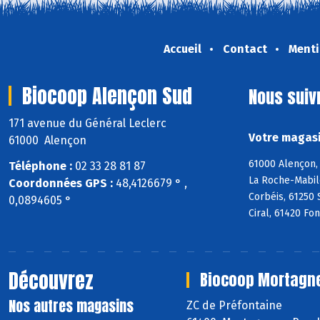
Accueil
Contact
Menti
Biocoop Alençon Sud
Nous suiv
171 avenue du Général Leclerc
Votre magasi
61000 Alençon
61000 Alençon, 
Téléphone :
02 33 28 81 87
La Roche-Mabile
Coordonnées GPS :
48,4126679 ° ,
Corbéis, 61250 
0,0894605 °
Ciral, 61420 Fo
Découvrez
Biocoop Mortagn
Nos autres magasins
ZC de Préfontaine