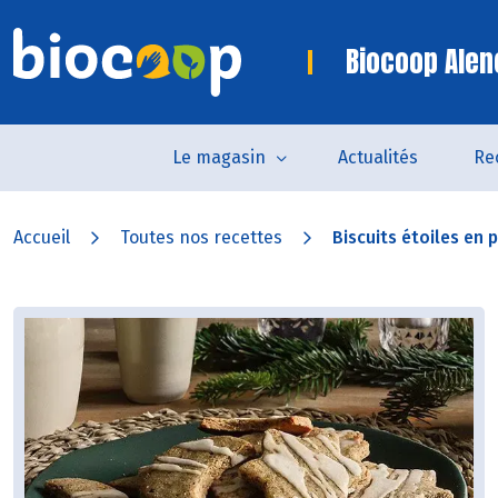
Biocoop Alen
Le magasin
Actualités
Re
Accueil
Toutes nos recettes
Biscuits étoiles en 