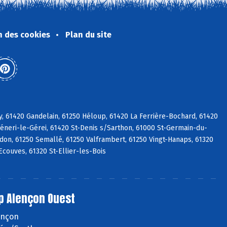
n des cookies
Plan du site
y, 61420 Gandelain, 61250 Héloup, 61420 La Ferrière-Bochard, 61420
Céneri-le-Gérei, 61420 St-Denis s/Sarthon, 61000 St-Germain-du-
adon, 61250 Semallé, 61250 Valframbert, 61250 Vingt-Hanaps, 61320
Ecouves, 61320 St-Ellier-les-Bois
p Alençon Ouest
lençon