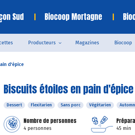
çon Sud
Biocoop Mortagne
Bio
cettes
Producteurs
Magazines
Biocoop
pain d'épice
Biscuits étoiles en pain d'épice
Dessert
Flexitarien
Sans porc
Végétarien
Automn
Nombre de personnes
Prépara
4 personnes
45 min