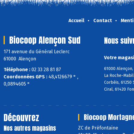
Accueil
Contact
Menti
Biocoop Alençon Sud
Nous suiv
171 avenue du Général Leclerc
Votre magasi
61000 Alençon
61000 Alençon, 
Téléphone :
02 33 28 81 87
La Roche-Mabile
Coordonnées GPS :
48,4126679 ° ,
Corbéis, 61250 
0,0894605 °
Ciral, 61420 Fo
Découvrez
Biocoop Mortagn
Nos autres magasins
ZC de Préfontaine