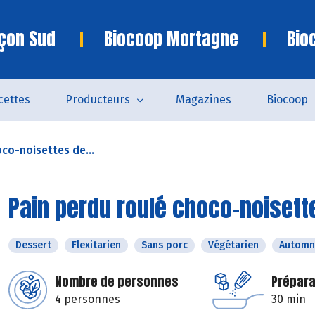
çon Sud
Biocoop Mortagne
Bio
cettes
Producteurs
Magazines
Biocoop
co-noisettes de...
Pain perdu roulé choco-noiset
Dessert
Flexitarien
Sans porc
Végétarien
Automn
Nombre de personnes
Prépara
4 personnes
30 min