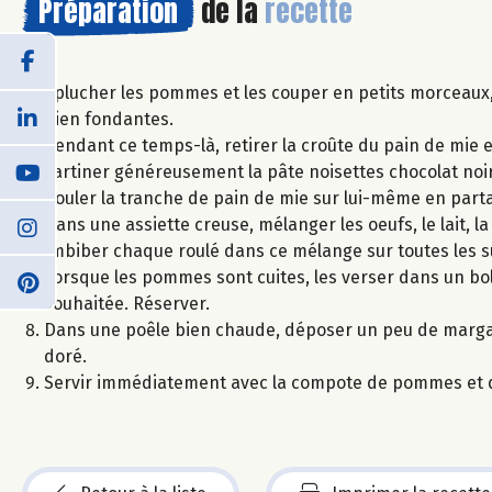
Préparation
de la
recette
Eplucher les pommes et les couper en petits morceaux, p
bien fondantes.
Pendant ce temps-là, retirer la croûte du pain de mie et 
Tartiner généreusement la pâte noisettes chocolat noir 
Rouler la tranche de pain de mie sur lui-même en partan
Dans une assiette creuse, mélanger les oeufs, le lait, la
Imbiber chaque roulé dans ce mélange sur toutes les s
Lorsque les pommes sont cuites, les verser dans un bol
souhaitée. Réserver.
Dans une poêle bien chaude, déposer un peu de margarin
doré.
Servir immédiatement avec la compote de pommes et q