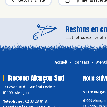
Retour à la liste
Imprimer la recette
Restons en con
....et retrouvez nos of
Accueil
Contact
Menti
Biocoop Alençon Sud
Nous suiv
171 avenue du Général Leclerc
Votre magasi
61000 Alençon
61000 Alençon, 
Téléphone :
02 33 28 81 87
La Roche-Mabile