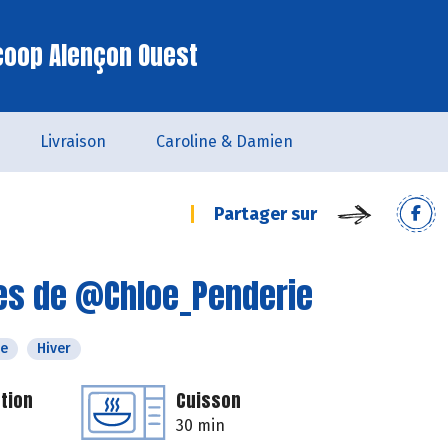
coop Alençon Ouest
Livraison
Caroline & Damien
Partager sur
tes de @Chloe_Penderie
e
Hiver
tion
Cuisson
30 min