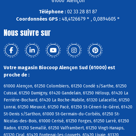
61000 Alençon
Téléphone :
02 33 28 81 87
Coordonnées GPS :
48,4126679 ° , 0,0894605 °
Nous suivre sur
Votre magasin Biocoop Alençon Sud (61000) est
proche de :
61000 Alençon, 61250 Colombiers, 61250 Condé s/Sarthe, 61250
Cuissai, 61250 Damigny, 61420 Gandelain, 61250 Héloup, 61420 La
Ferrière-Bochard, 61420 La Roche-Mabile, 61320 Lalacelle, 61250
Lonrai, 61250 Mieuxcé, 61250 Pacé, 61250 St-Céneri-le-Gérei, 61420
St-Denis s/Sarthon, 61000 St-Germain-du-Corbéis, 61250 St-
Nicolas-des-Bois, 61000 Cerisé, 61250 Forges, 61250 Larré, 61250
Radon, 61250 Semallé, 61250 Valframbert, 61250 Vingt-Hanaps,
61320 Ciral, 61420 Fontenai-les-Louvets, 61420 Livaie, 61320