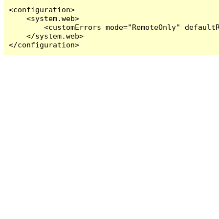
<configuration>

    <system.web>

        <customErrors mode="RemoteOnly" defaultR
    </system.web>

</configuration>