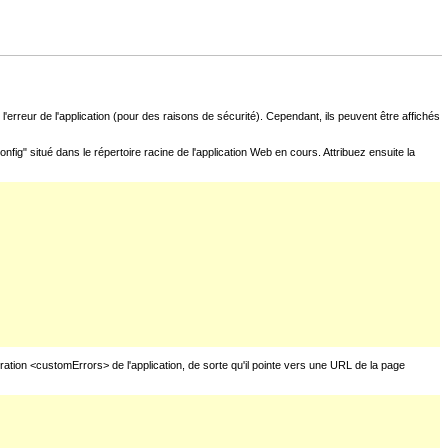
l'erreur de l'application (pour des raisons de sécurité). Cependant, ils peuvent être affichés
fig" situé dans le répertoire racine de l'application Web en cours. Attribuez ensuite la
uration <customErrors> de l'application, de sorte qu'il pointe vers une URL de la page