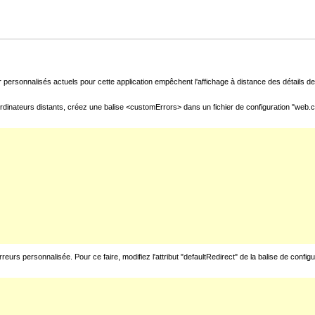
 personnalisés actuels pour cette application empêchent l'affichage à distance des détails de 
rdinateurs distants, créez une balise <customErrors> dans un fichier de configuration "web.con
urs personnalisée. Pour ce faire, modifiez l'attribut "defaultRedirect" de la balise de config