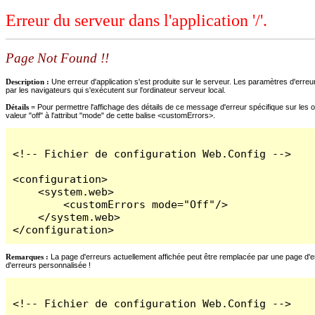
Erreur du serveur dans l'application '/'.
Page Not Found !!
Description :
Une erreur d'application s'est produite sur le serveur. Les paramètres d'erreur
par les navigateurs qui s'exécutent sur l'ordinateur serveur local.
Détails =
Pour permettre l'affichage des détails de ce message d'erreur spécifique sur les o
valeur "off" à l'attribut "mode" de cette balise <customErrors>.
<!-- Fichier de configuration Web.Config -->

<configuration>

    <system.web>

        <customErrors mode="Off"/>

    </system.web>

</configuration>
Remarques :
La page d'erreurs actuellement affichée peut être remplacée par une page d'erre
d'erreurs personnalisée !
<!-- Fichier de configuration Web.Config -->
