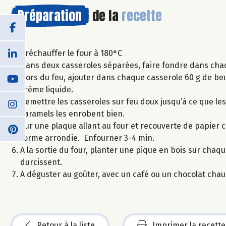
Préparation
de la
recette
Préchauffer le four à 180°C
Dans deux casseroles séparées, faire fondre dans chaqu
Hors du feu, ajouter dans chaque casserole 60 g de beu
crème liquide.
Remettre les casseroles sur feu doux jusqu’à ce que le
caramels les enrobent bien.
Sur une plaque allant au four et recouverte de papier c
forme arrondie. Enfourner 3-4 min.
A la sortie du four, planter une pique en bois sur cha
durcissent.
A déguster au goûter, avec un café ou un chocolat chau
Retour à la liste
Imprimer la recette