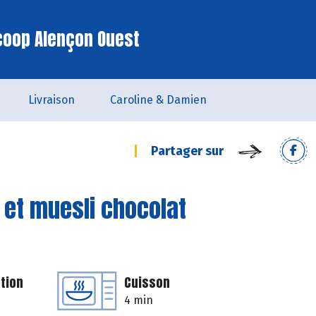
coop Alençon Ouest
Livraison
Caroline & Damien
Partager sur
 et muesli chocolat
tion
Cuisson
4 min