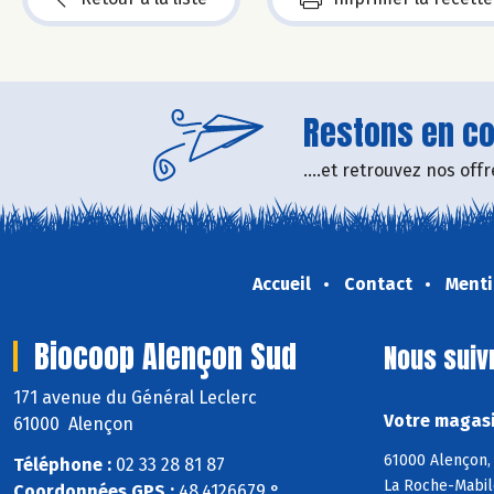
Restons en con
....et retrouvez nos of
Accueil
Contact
Menti
Biocoop Alençon Sud
Nous suiv
171 avenue du Général Leclerc
Votre magasi
61000 Alençon
61000 Alençon, 
Téléphone :
02 33 28 81 87
La Roche-Mabile
Coordonnées GPS :
48,4126679 ° ,