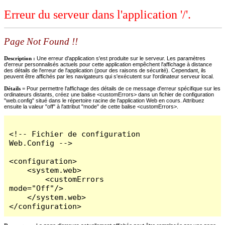
Erreur du serveur dans l'application '/'.
Page Not Found !!
Description :
Une erreur d'application s'est produite sur le serveur. Les paramètres
d'erreur personnalisés actuels pour cette application empêchent l'affichage à distance
des détails de l'erreur de l'application (pour des raisons de sécurité). Cependant, ils
peuvent être affichés par les navigateurs qui s'exécutent sur l'ordinateur serveur local.
Détails =
Pour permettre l'affichage des détails de ce message d'erreur spécifique sur les
ordinateurs distants, créez une balise <customErrors> dans un fichier de configuration
"web.config" situé dans le répertoire racine de l'application Web en cours. Attribuez
ensuite la valeur "off" à l'attribut "mode" de cette balise <customErrors>.
<!-- Fichier de configuration 
Web.Config -->

<configuration>

    <system.web>

        <customErrors 
mode="Off"/>

    </system.web>

</configuration>