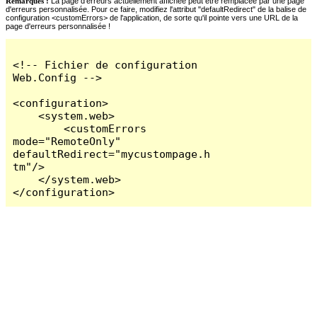
Remarques :
La page d'erreurs actuellement affichée peut être remplacée par une page
d'erreurs personnalisée. Pour ce faire, modifiez l'attribut "defaultRedirect" de la balise de
configuration <customErrors> de l'application, de sorte qu'il pointe vers une URL de la
page d'erreurs personnalisée !
<!-- Fichier de configuration 
Web.Config -->

<configuration>

    <system.web>

        <customErrors 
mode="RemoteOnly" 
defaultRedirect="mycustompage.h
tm"/>

    </system.web>

</configuration>