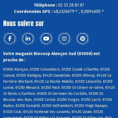
Téléphone :
02 33 28 81 87
Coordonnées GPS :
48,4126679 ° , 0,0894605 °
Nous suivre sur
Votre magasin Biocoop Alençon Sud (61000) est
proche de :
61000 Alençon, 61250 Colombiers, 61250 Condé s/Sarthe, 61250
Cuissai, 61250 Damigny, 61420 Gandelain, 61250 Héloup, 61420 La
Ferrière-Bochard, 61420 La Roche-Mabile, 61320 Lalacelle, 61250
Lonrai, 61250 Mieuxcé, 61250 Pacé, 61250 St-Céneri-le-Gérei, 61420
St-Denis s/Sarthon, 61000 St-Germain-du-Corbéis, 61250 St-
Nicolas-des-Bois, 61000 Cerisé, 61250 Forges, 61250 Larré, 61250
Radon, 61250 Semallé, 61250 Valframbert, 61250 Vingt-Hanaps,
61320 Ciral, 61420 Fontenai-les-Louvets, 61420 Livaie, 61320
Longuenoë, 61320 St-Didier s/s Ecouves, 61320 St-Ellier-les-Bois