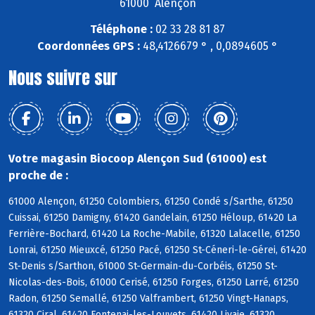
61000 Alençon
Téléphone :
02 33 28 81 87
Coordonnées GPS :
48,4126679 ° , 0,0894605 °
Nous suivre sur
Votre magasin Biocoop Alençon Sud (61000) est
proche de :
61000 Alençon, 61250 Colombiers, 61250 Condé s/Sarthe, 61250
Cuissai, 61250 Damigny, 61420 Gandelain, 61250 Héloup, 61420 La
Ferrière-Bochard, 61420 La Roche-Mabile, 61320 Lalacelle, 61250
Lonrai, 61250 Mieuxcé, 61250 Pacé, 61250 St-Céneri-le-Gérei, 61420
St-Denis s/Sarthon, 61000 St-Germain-du-Corbéis, 61250 St-
Nicolas-des-Bois, 61000 Cerisé, 61250 Forges, 61250 Larré, 61250
Radon, 61250 Semallé, 61250 Valframbert, 61250 Vingt-Hanaps,
61320 Ciral, 61420 Fontenai-les-Louvets, 61420 Livaie, 61320