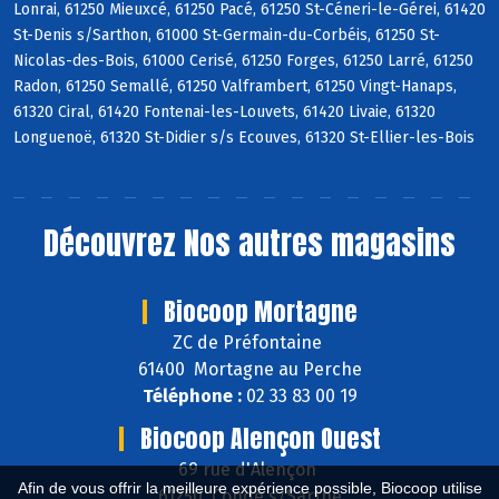
Lonrai, 61250 Mieuxcé, 61250 Pacé, 61250 St-Céneri-le-Gérei, 61420
St-Denis s/Sarthon, 61000 St-Germain-du-Corbéis, 61250 St-
Nicolas-des-Bois, 61000 Cerisé, 61250 Forges, 61250 Larré, 61250
Radon, 61250 Semallé, 61250 Valframbert, 61250 Vingt-Hanaps,
61320 Ciral, 61420 Fontenai-les-Louvets, 61420 Livaie, 61320
Longuenoë, 61320 St-Didier s/s Ecouves, 61320 St-Ellier-les-Bois
Découvrez
Nos autres magasins
Biocoop Mortagne
ZC de Préfontaine
61400 Mortagne au Perche
Téléphone :
02 33 83 00 19
Biocoop Alençon Ouest
69 rue d'Alençon
Afin de vous offrir la meilleure expérience possible, Biocoop utilise
61250 Condé s/Sarthe