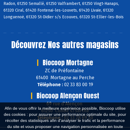
Radon, 61250 Semallé, 61250 Valframbert, 61250 Vingt-Hanaps,
61320 Ciral, 61420 Fontenai-les-Louvets, 61420 Livaie, 61320
Longuenoë, 61320 St-Didier s/s Ecouves, 61320 St-Ellier-les-Bois
Découvrez
Nos autres magasins
Biocoop Mortagne
ZC de Préfontaine
61400 Mortagne au Perche
Téléphone :
02 33 83 00 19
Biocoop Alençon Ouest
69 rue d'Alençon
Afin de vous offrir la meilleure expérience possible, Biocoop utilise
61250 Condé s/Sarthe
des cookies : pour assurer une performance optimale du site, pour
Téléphone :
02 33 28 69 50
récolter des statistiques afin d'analyser le trafic et la performance
du site et vous proposer une navigation personnalisée en toute