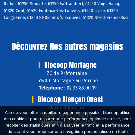
Radon, 61250 Semallé, 61250 Valframbert, 61250 Vingt-Hanaps,
61320 Ciral, 61420 Fontenai-les-Louvets, 61420 Livaie, 61320
Longuenoë, 61320 St-Didier s/s Ecouves, 61320 St-Ellier-les-Bois
Découvrez
Nos autres magasins
Biocoop Mortagne
ZC de Préfontaine
61400 Mortagne au Perche
Téléphone :
02 33 83 00 19
Biocoop Alençon Ouest
69 rue d'Alençon
Afin de vous offrir la meilleure expérience possible, Biocoop utilise
61250 Condé s/Sarthe
des cookies : pour assurer une performance optimale du site, pour
Téléphone :
02 33 28 69 50
récolter des statistiques afin d'analyser le trafic et la performance
du site et vous proposer une navigation personnalisée en toute