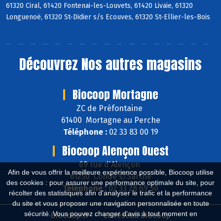
61320 Ciral, 61420 Fontenai-les-Louvets, 61420 Livaie, 61320
Longuenoë, 61320 St-Didier s/s Ecouves, 61320 St-Ellier-les-Bois
Découvrez
Nos autres magasins
Biocoop Mortagne
ZC de Préfontaine
61400 Mortagne au Perche
Téléphone :
02 33 83 00 19
Biocoop Alençon Ouest
69 rue d'Alençon
Afin de vous offrir la meilleure expérience possible, Biocoop utilise
61250 Condé s/Sarthe
des cookies : pour assurer une performance optimale du site, pour
Téléphone :
02 33 28 69 50
récolter des statistiques afin d'analyser le trafic et la performance
du site et vous proposer une navigation personnalisée en toute
sécurité. Vous pouvez changer d'avis à tout moment en
Biocoop.fr
Le réseau Biocoop