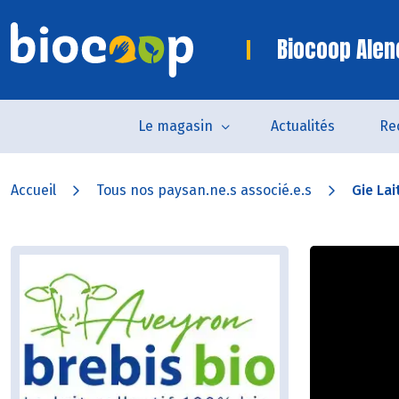
Biocoop Alen
Le magasin
Actualités
Re
Accueil
Tous nos paysan.ne.s associé.e.s
Gie Lai