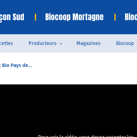
çon Sud
Biocoop Mortagne
Bio
cettes
Producteurs
Magazines
Biocoop
t Bio Pays de...