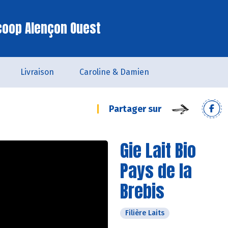
coop Alençon Ouest
Livraison
Caroline & Damien
Partager sur
Gie Lait Bio
Pays de la
Brebis
Filière Laits